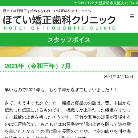
〒599-8122 大阪府堺市東区丈六174-6
堺市で歯列矯正を始めるならほてい矯正歯科クリニックへ
スタッフボイス
2021年（令和三年）7月
2021年07月03日
早いもので2021年も、もう半年が過ぎてしまいました！！
さて、もうすぐ七夕です☆ 織姫と彦星のお話は、昔、中国から
伝わった伝説によるものです。 機織りが上手だった織姫をまつっ
て、裁縫の上達を祈ったそうです。 笹竹や五色の短冊が登場する
のは江戸時代で、 もともとはお習字や学問の上達を願って詩や歌
を書いたとか☆ この頃に降る長雨のことや、七夕の飾りを川や海