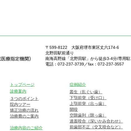
〒599-8122
大阪府堺市東区丈六174-6
北野田駅前通り
南海高野線「北野田駅」から徒歩3-4分/専用
電話：072-237-3739／fax：072-237-3557
トップページ
症例紹介
診療案内
叢生（乱ぐい歯）
下顎前突（受け口）
３つのポイント
上顎前突（出っ歯）
院内ツアー
開咬
矯正治療の流れ
空隙歯列（隙っ歯）
治療費のご案内
過蓋咬合（深いかみ合わせ）
前歯部不正（交叉咬合など）
治療内容のご紹介