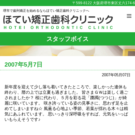
〒599-8122 大阪府堺市東区丈六174-6
堺市で歯列矯正を始めるならほてい矯正歯科クリニックへ
スタッフボイス
2007年5月7日
2007年05月07日
新年度を迎えて少し落ち着いてきたところで、楽しかった連休も
終わり、暦の上では立夏も過ぎました。 皆さまＧＷは楽しく過ご
されましたか？ 桜に代わり、５月を彩る花「躑躅(つつじ)」が綺
麗に咲いています。 咲き誇っている姿の見事さに、思わず足を止
めてしまいますね☆ 風薫る心地よい季節、若葉が揺れる木々は精
気にあふれています。 思いっきり深呼吸をすれば、元気をいっぱ
いもらえそうです♪