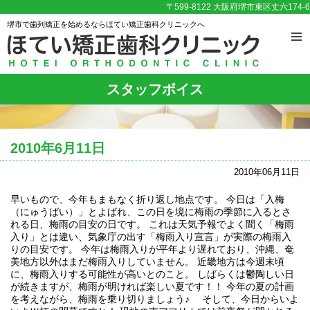
〒599-8122 大阪府堺市東区丈六174-6
堺市で歯列矯正を始めるならほてい矯正歯科クリニックへ
スタッフボイス
2010年6月11日
2010年06月11日
早いもので、今年もまもなく折り返し地点です。 今日は「入梅
（にゅうばい）」とよばれ、この日を境に梅雨の季節に入るとさ
れる日、梅雨の目安の日です。 これは天気予報でよく聞く「梅雨
入り」とは違い、気象庁の出す「梅雨入り宣言」が実際の梅雨入
りの目安です。 今年は梅雨入りが平年より遅れており、沖縄、奄
美地方以外はまだ梅雨入りしていません。 近畿地方は今週末頃
に、梅雨入りする可能性が高いとのこと。 しばらくは鬱陶しい日
が続きますが、梅雨が明ければ楽しい夏です！！ 今年の夏の計画
を考えながら、梅雨を乗り切りましょう♪ そして、今日からいよ