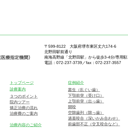
〒599-8122
大阪府堺市東区丈六174-6
北野田駅前通り
南海高野線「北野田駅」から徒歩3-4分/専用
電話：072-237-3739／fax：072-237-3557
トップページ
症例紹介
診療案内
叢生（乱ぐい歯）
下顎前突（受け口）
３つのポイント
上顎前突（出っ歯）
院内ツアー
開咬
矯正治療の流れ
空隙歯列（隙っ歯）
治療費のご案内
過蓋咬合（深いかみ合わせ）
前歯部不正（交叉咬合など）
治療内容のご紹介