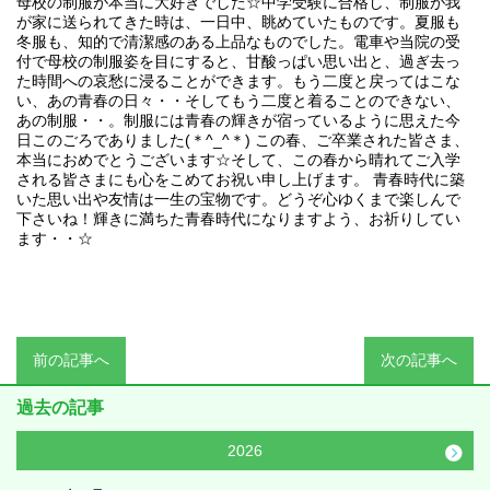
母校の制服が本当に大好きでした☆中学受験に合格し、制服が我
が家に送られてきた時は、一日中、眺めていたものです。夏服も
冬服も、知的で清潔感のある上品なものでした。電車や当院の受
付で母校の制服姿を目にすると、甘酸っぱい思い出と、過ぎ去っ
た時間への哀愁に浸ることができます。もう二度と戻ってはこな
い、あの青春の日々・・そしてもう二度と着ることのできない、
あの制服・・。制服には青春の輝きが宿っているように思えた今
日このごろでありました(＊^_^＊) この春、ご卒業された皆さま、
本当におめでとうございます☆そして、この春から晴れてご入学
される皆さまにも心をこめてお祝い申し上げます。 青春時代に築
いた思い出や友情は一生の宝物です。どうぞ心ゆくまで楽しんで
下さいね！輝きに満ちた青春時代になりますよう、お祈りしてい
ます・・☆
前の記事へ
次の記事へ
過去の記事
2026