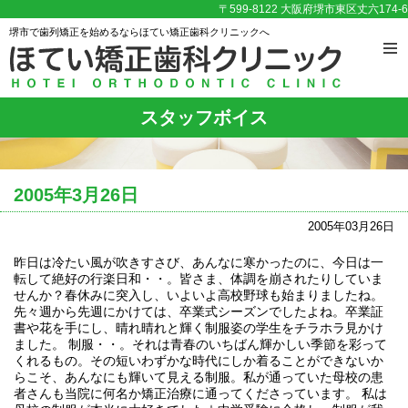
〒599-8122 大阪府堺市東区丈六174-6
堺市で歯列矯正を始めるならほてい矯正歯科クリニックへ
スタッフボイス
2005年3月26日
2005年03月26日
昨日は冷たい風が吹きすさび、あんなに寒かったのに、今日は一
転して絶好の行楽日和・・。皆さま、体調を崩されたりしていま
せんか？春休みに突入し、いよいよ高校野球も始まりましたね。
先々週から先週にかけては、卒業式シーズンでしたよね。卒業証
書や花を手にし、晴れ晴れと輝く制服姿の学生をチラホラ見かけ
ました。 制服・・。それは青春のいちばん輝かしい季節を彩って
くれるもの。その短いわずかな時代にしか着ることができないか
らこそ、あんなにも輝いて見える制服。私が通っていた母校の患
者さんも当院に何名か矯正治療に通ってくださっています。 私は