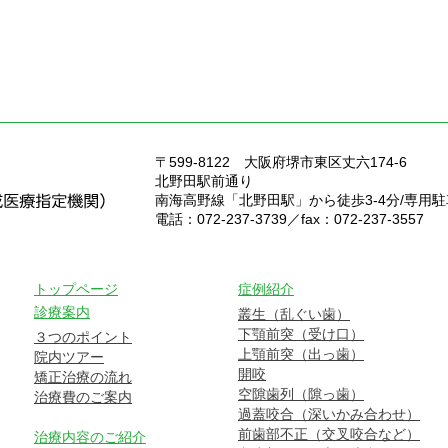
〒599-8122
大阪府堺市東区丈六174-6
北野田駅前通り
南海高野線「北野田駅」から徒歩3-4分/専用
電話：072-237-3739／fax：072-237-3557
トップページ
症例紹介
診療案内
叢生（乱ぐい歯）
下顎前突（受け口）
３つのポイント
上顎前突（出っ歯）
院内ツアー
開咬
矯正治療の流れ
空隙歯列（隙っ歯）
治療費のご案内
過蓋咬合（深いかみ合わせ）
前歯部不正（交叉咬合など）
治療内容のご紹介