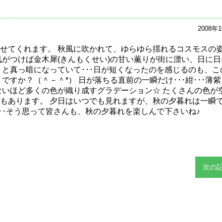
2008年
せてくれます。 秋風に吹かれて、ゆらゆら揺れるコスモスの
気がつけば金木犀(きんもくせい)の甘い薫りが街に漂い、日に日
と真っ暗になっていて･･･日が短くなったのを感じるのも、こ
か？（＾－＾*） 日が落ちる直前の一瞬だけ･･･紺･･･薄紫･
せないほど多くの色が織り成すグラデーション☆ たくさんの色が
もあります。 夕日はいつでも見れますが、秋の夕暮れは一瞬
･･･そう思って皆さんも、秋の夕暮れを楽しんで下さいね♪
次の