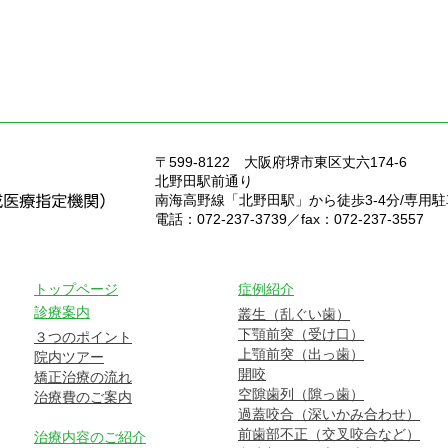
〒599-8122
大阪府堺市東区丈六174-6
北野田駅前通り
南海高野線「北野田駅」から徒歩3-4分/専用
電話：072-237-3739／fax：072-237-3557
トップページ
症例紹介
診療案内
叢生（乱ぐい歯）
下顎前突（受け口）
３つのポイント
上顎前突（出っ歯）
院内ツアー
開咬
矯正治療の流れ
空隙歯列（隙っ歯）
治療費のご案内
過蓋咬合（深いかみ合わせ）
前歯部不正（交叉咬合など）
治療内容のご紹介