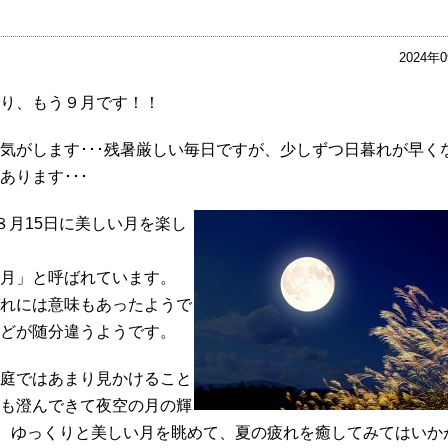
2024年
り、もう９月です！！
気がします･･･残暑厳しい毎日ですが、少しずつ日暮れが早く
ります･･･
８月15日に美しい月を楽し
月」と呼ばれています。
れには意味もあったようで
どが随分違うようです。
庭ではあまり見かけること
も澄んできて夜空の月の輝
月、ゆっくりと美しい月を眺めて、夏の疲れを癒してみてはいか