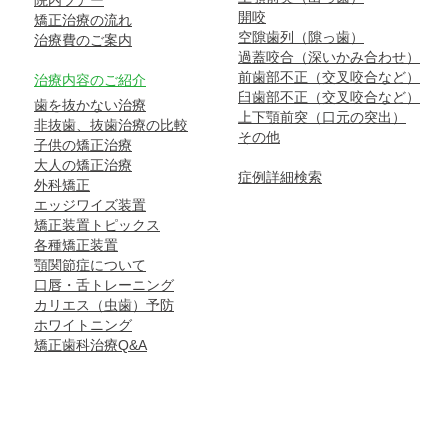
院内ツアー
開咬
矯正治療の流れ
空隙歯列（隙っ歯）
治療費のご案内
過蓋咬合（深いかみ合わせ）
前歯部不正（交叉咬合など）
治療内容のご紹介
臼歯部不正（交叉咬合など）
歯を抜かない治療
上下顎前突（口元の突出）
非抜歯、抜歯治療の比較
その他
子供の矯正治療
大人の矯正治療
症例詳細検索
外科矯正
エッジワイズ装置
矯正装置トピックス
各種矯正装置
顎関節症について
口唇・舌トレーニング
カリエス（虫歯）予防
ホワイトニング
矯正歯科治療Q&A