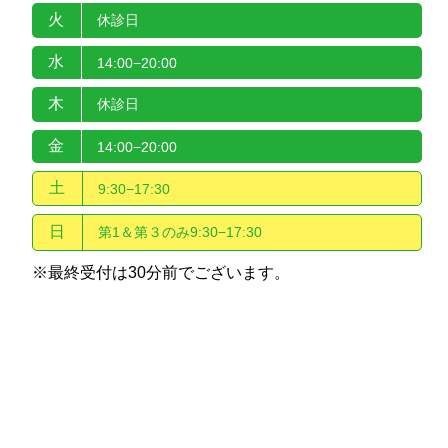
火
休診日
水
14:00−20:00
木
休診日
金
14:00−20:00
土
9:30−17:30
日
第1＆第３のみ9:30−17:30
※最終受付は30分前でございます。