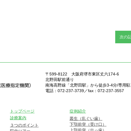
次の
〒599-8122
大阪府堺市東区丈六174-6
北野田駅前通り
南海高野線「北野田駅」から徒歩3-4分/専用
電話：072-237-3739／fax：072-237-3557
トップページ
症例紹介
診療案内
叢生（乱ぐい歯）
下顎前突（受け口）
３つのポイント
上顎前突（出っ歯）