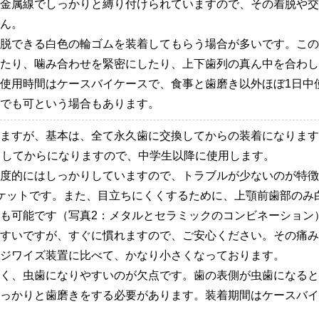
金属線でしっかりと縛り付けられていますので、その着脱や交
ん。
脱できる白色の輪ゴムを装着してもらう場合が多いです。この
たり、噛み合わせを緊密にしたり、上下歯列の真ん中を合わし
使用時間はケースバイケースで、食事と歯磨き以外ほぼ1日中
でも可という場合もあります。
ますが、基本は、全て永久歯に交換してからの装着になります
出してからになりますので、中学生以降に使用します。
度的にはしっかりしていますので、トラブルが少ないのが特徴
ケットです。また、目立ちにくくするために、上顎前歯部のみ
も可能です（写真2：メタルとセラミックのコンビネーション
すいですが、すぐに慣れますので、ご安心ください。その痛み
ジワイズ装置に比べて、かなり小さくなっております。
く、虫歯になりやすいのが欠点です。歯の表側が虫歯になると
っかりと歯磨きをする必要があります。装着期間はケースバイ