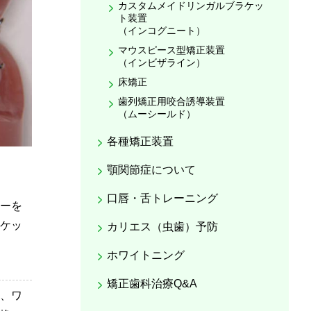
カスタムメイドリンガルブラケッ
ト装置
（インコグニート）
マウスピース型矯正装置
（インビザライン）
床矯正
歯列矯正用咬合誘導装置
（ムーシールド）
各種矯正装置
顎関節症について
口唇・舌トレーニング
ーを
ケッ
カリエス（虫歯）予防
ホワイトニング
矯正歯科治療Q&A
、ワ