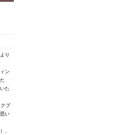
より
ィン
た
いた
ックブ
思い
）、