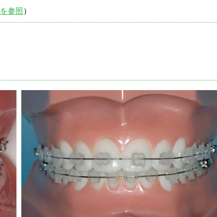
を参照
）