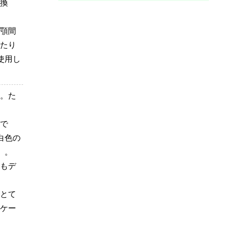
換
顎間
たり
使用し
。た
で
白色の
）。
もデ
とて
ケー