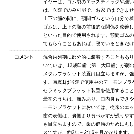
イヤーは、ゴム製のエラスティックや細い
は、医院でのみ可能で、お家ではできませ
上下の歯の間に、顎間ゴムという自分で着
ゴムは、上下の顎の前後的な関係を改善し
といった目的で使用されます。顎間ゴムの
てもらうこともあれば、寝ているときだけ
コメント
混合歯列期に部分的に装着することもあり
いていは、12歳臼歯（第二大臼歯）が萌
メタルブラケット装置は目立ちますが、強
す。写真1は当院で使用中のデーモンブラ
セラミックブラケット装置を使用すること
最初のうちは、痛みあり、口内炎もできや
ーモンブラケットにおいては、従来のエッ
歯の表側は、裏側より食べかすが残りやす
も目立ちますので、歯の健康のためにもし
スですが、約2年～2年6ヶ月かかります。