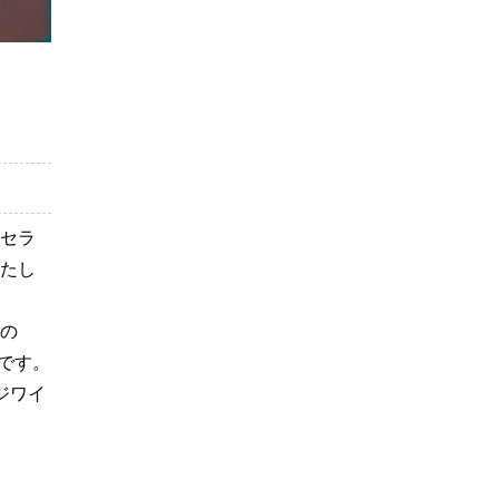
セラ
たし
の
です。
ジワイ