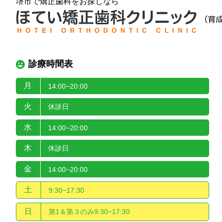
堺市で矯正歯科をお探しなら
診療時間表
月
14:00−20:00
火
休診日
水
14:00−20:00
木
休診日
金
14:00−20:00
土
9:30−17:30
日
第1＆第３のみ9:30−17:30