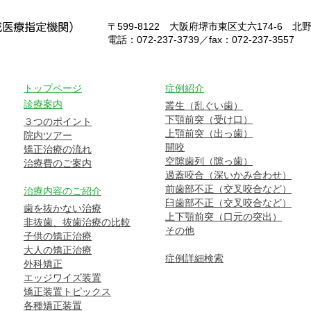
〒599-8122
大阪府堺市東区丈六174-6 北
電話：072-237-3739／fax：072-237-3557
トップページ
症例紹介
診療案内
叢生（乱ぐい歯）
下顎前突（受け口）
３つのポイント
上顎前突（出っ歯）
院内ツアー
開咬
矯正治療の流れ
空隙歯列（隙っ歯）
治療費のご案内
過蓋咬合（深いかみ合わせ）
前歯部不正（交叉咬合など）
治療内容のご紹介
臼歯部不正（交叉咬合など）
歯を抜かない治療
上下顎前突（口元の突出）
非抜歯、抜歯治療の比較
その他
子供の矯正治療
大人の矯正治療
症例詳細検索
外科矯正
エッジワイズ装置
矯正装置トピックス
各種矯正装置