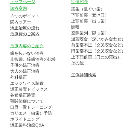
トップページ
症例紹介
診療案内
叢生（乱ぐい歯）
下顎前突（受け口）
３つのポイント
上顎前突（出っ歯）
院内ツアー
開咬
矯正治療の流れ
空隙歯列（隙っ歯）
治療費のご案内
過蓋咬合（深いかみ合わせ）
前歯部不正（交叉咬合など）
治療内容のご紹介
臼歯部不正（交叉咬合など）
歯を抜かない治療
上下顎前突（口元の突出）
非抜歯、抜歯治療の比較
その他
子供の矯正治療
大人の矯正治療
症例詳細検索
外科矯正
エッジワイズ装置
矯正装置トピックス
各種矯正装置
顎関節症について
口唇・舌トレーニング
カリエス（虫歯）予防
ホワイトニング
矯正歯科治療Q&A