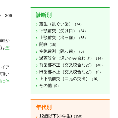
診断別
D：306
叢生（乱ぐい歯）
（74）
下顎前突（受け口）
（34）
上顎前突（出っ歯）
（85）
歯軸が
開咬
（15）
置は
デ
空隙歯列（隙っ歯）
（5）
過蓋咬合（深いかみ合わせ）
（14）
前歯部不正（交叉咬合など）
（40）
ライア
臼歯部不正（交叉咬合など）
（6）
解頂い
上下顎前突（口元の突出）
（16）
療に伴
その他
（9）
年代別
12歳以下(小学生)
（150）