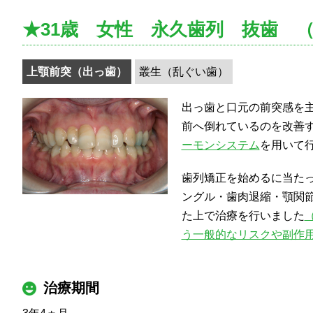
★31歳 女性 永久歯列 抜歯
上顎前突（出っ歯）
叢生（乱ぐい歯）
出っ歯と口元の前突感を
前へ倒れているのを改善
ーモンシステム
を用いて
歯列矯正を始めるに当た
ングル・歯肉退縮・顎関
た上で治療を行いました
う一般的なリスクや副作
治療期間