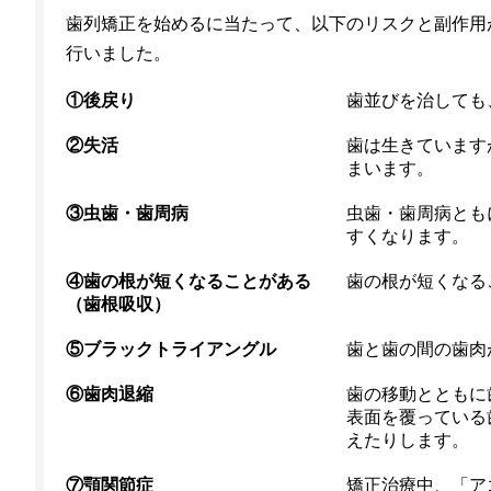
歯列矯正を始めるに当たって、以下のリスクと副作用
行いました。
①後戻り
歯並びを治しても
②失活
歯は生きています
まいます。
③虫歯・歯周病
虫歯・歯周病とも
すくなります。
④歯の根が短くなることがある
歯の根が短くなる
（歯根吸収）
⑤ブラックトライアングル
歯と歯の間の歯肉
⑥歯肉退縮
歯の移動とともに
表面を覆っている
えたりします。
⑦顎関節症
矯正治療中、「ア