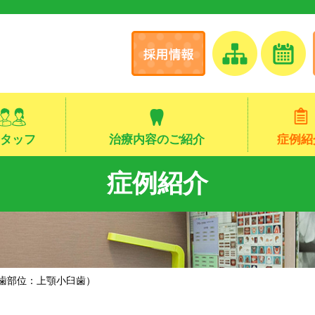
タッフ
治療内容のご紹介
症例紹
症例紹介
歯部位：上顎小臼歯）