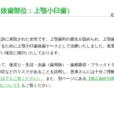
（抜歯部位：上顎小臼歯）
I
主訴に来院された女性です。上顎歯列の叢生が認められ、上顎
するために上顎小臼歯抜歯ケースとして治療いたしました。装
行い保定に移行いたしております。
って、後戻り・失活・虫歯（歯周病）・歯根吸収・ブラックト
節症などのリスクがあることを説明し、患者さんには十分ご理
（以下もご覧ください）
。また、別ページにある
【矯正歯科治
用について】
もご覧ください。